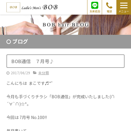
友達追加
電話
メニュー
ブログ
BOB通信 ７月号♪
2017/06/29
未分類
こんにちは まこです♬*゜
今月も手づくりチラシ「BOB通信」が完成いたしました(∩
´∀`∩)☆*。
今回は 7月号 No.100!!
毎月書いて