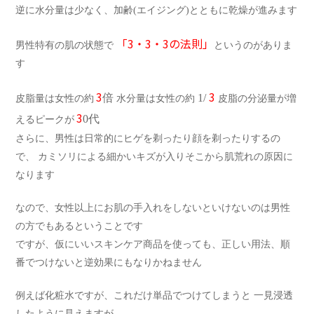
逆に水分量は少なく、加齢(エイジング)とともに乾燥が進みます
「3・3・3の法則」
男性特有の肌の状態で
というのがありま
す
3
3
倍
1/
皮脂量は女性の約
水分量は女性の約
皮脂の分泌量が増
3
0代
えるピークが
さらに、男性は日常的にヒゲを剃ったり顔を剃ったりするの
で、 カミソリによる細かいキズが入りそこから肌荒れの原因に
なります
なので、女性以上にお肌の手入れをしないといけないのは男性
の方でもあるということです
ですが、仮にいいスキンケア商品を使っても、正しい用法、順
番でつけないと逆効果にもなりかねません
例えば化粧水ですが、これだけ単品でつけてしまうと 一見浸透
したように見えますが、